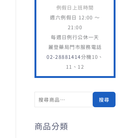
例假日上班時間
週六例假日 12:00 ～
21:00
每週日例行公休一天
麗登藥局門市服務電話
02-28881414
分機10、
11、12
搜
搜尋
尋
關
商品分類
鍵
字