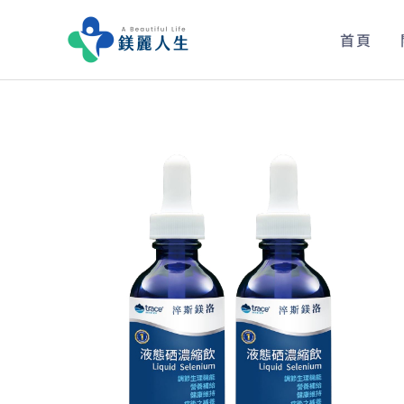
跳
至
首頁
主
要
內
容