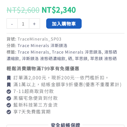
原
目
NT$
2,600
NT$
2,340
淬
始
前
-
+
加入購物車
斯
鎂
價
價
貨號:
TraceMinerals_SP03
洛
分類:
Trace Minerals 淬斯鎂洛
液
格：
格：
標籤:
Trace Minerals
,
Trace Minerals 淬思鎂洛
,
液態硒
態
濃縮飲
,
淬斯鎂洛 液態硒濃縮飲
,
硒
,
萃思鎂
,
萃思鎂 液態硒
硒
NT$2,600。
NT$2,340。
輕鬆消費購物滿799享有免運優惠
濃
縮
訂單滿2,000元，現折200元…依門檻折扣。
飲
滿1萬以上，結帳金額享9折優惠(優惠不重覆累計)
2
7-11超商取貨付款
入
黑貓宅急便貨到付款
組
藍新科技第三方金流
數
享7天免費鑑賞期
量
安全結帳保證